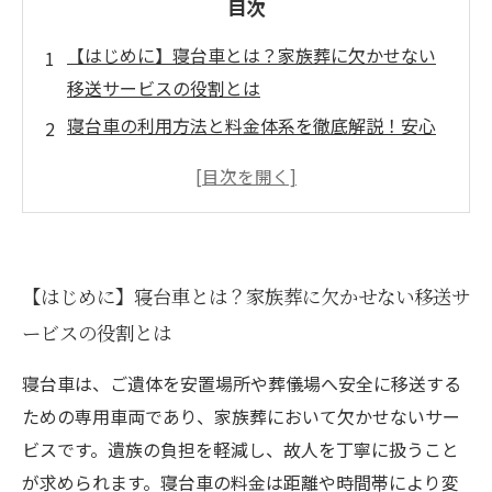
目次
【はじめに】寝台車とは？家族葬に欠かせない
移送サービスの役割とは
寝台車の利用方法と料金体系を徹底解説！安心
して故人を移送するために
直葬とは？特徴や費用、プラン内容をわかりや
すく紹介
直葬の安置期間と適切な安置場所の選び方～故
【はじめに】寝台車とは？家族葬に欠かせない移送サ
人を丁寧にお守りするために～
ービスの役割とは
直葬手続きの流れと注意点を詳解！初めての方
でも迷わない準備ガイド
寝台車は、ご遺体を安置場所や葬儀場へ安全に移送する
寝台車と直葬を利用した家族葬の準備がスムー
ための専用車両であり、家族葬において欠かせないサー
ズになるポイントまとめ
ビスです。遺族の負担を軽減し、故人を丁寧に扱うこと
まとめ：寝台車サービスと直葬の安置方法を理
が求められます。寝台車の料金は距離や時間帯により変