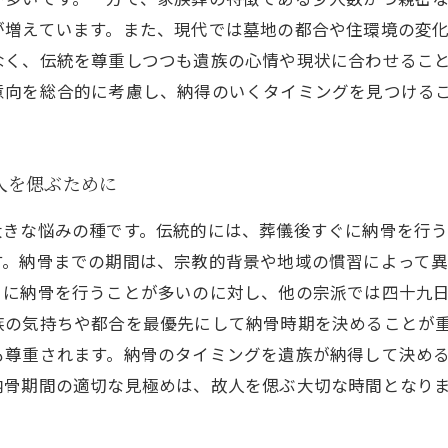
が増えています。また、現代では墓地の都合や住環境の変
なく、伝統を尊重しつつも遺族の心情や現状に合わせるこ
意向を総合的に考慮し、納得のいくタイミングを見つける
人を偲ぶために
大きな悩みの種です。伝統的には、葬儀後すぐに納骨を行
す。納骨までの期間は、宗教的背景や地域の慣習によって
ぐに納骨を行うことが多いのに対し、他の宗派では四十九
族の気持ちや都合を最優先にして納骨時期を決めることが
も尊重されます。納骨のタイミングを遺族が納得して決め
納骨期間の適切な見極めは、故人を偲ぶ大切な時間となり