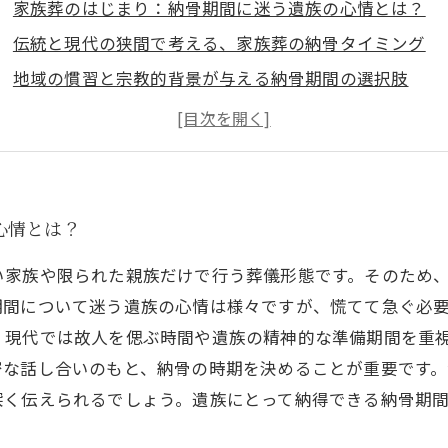
家族葬のはじまり：納骨期間に迷う遺族の心情とは？
伝統と現代の狭間で考える、家族葬の納骨タイミング
地域の慣習と宗教的背景が与える納骨期間の選択肢
納骨期間の適切な見極め方：心穏やかに故人を偲ぶため
納骨を終えてわかった、家族葬で大切にしたい時間の価
家族葬における納骨期間の基本知識と悩み解決ガイド
納骨期間の疑問すっきり解消！家族葬だからこその選び
心情とは？
い家族や限られた親族だけで行う葬儀形態です。そのため
期間について迷う遺族の心情は様々ですが、慌てて急ぐ必
、現代では故人を偲ぶ時間や遺族の精神的な準備期間を重
密な話し合いのもと、納骨の時期を決めることが重要です
深く伝えられるでしょう。遺族にとって納得できる納骨期