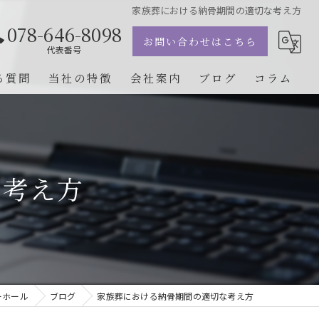
家族葬における納骨期間の適切な考え方
078-646-8098
お問い合わせはこちら
代表番号
る質問
当社の特徴
会社案内
ブログ
コラム
葬儀
自宅葬
な考え方
火葬
1日葬
相談
ーホール
ブログ
家族葬における納骨期間の適切な考え方