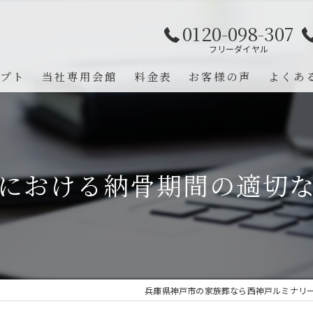
0120-098-307
フリーダイヤル
プト
当社専用会館
料金表
お客様の声
よくあ
録会員
提携式場
福祉葬祭
約とは
における納骨期間の適切
兵庫県神戸市の家族葬なら西神戸ルミナリ