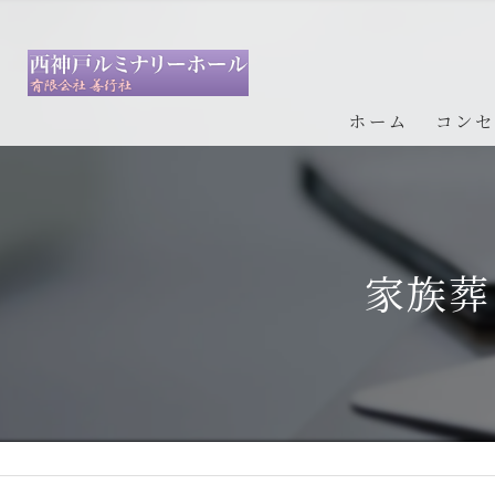
ホーム
コンセ
事前登
生前予
家族葬