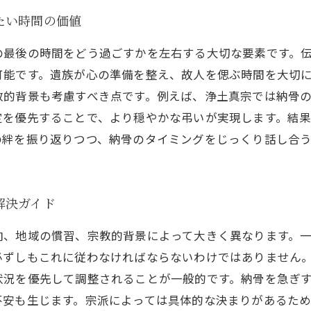
たい時間の価値
の最後の時間をどう過ごすかを左右する大切な要素です。
可能です。遺族が心の準備を整え、故人を偲ぶ時間を大切
教的背景も考慮すべき点です。例えば、浄土真宗では納骨
定を優先することで、より穏やかな弔いが実現します。結
の絆を振り返りつつ、納骨のタイミングをじっくり話し合
解決ガイド
向、地域の慣習、宗教的背景によって大きく異なります。
必ずしもこれに従わなければならないわけではありません
状況を優先して調整されることが一般的です。納骨を急ぎ
不安も生じます。宗派によっては具体的な決まりがあるた