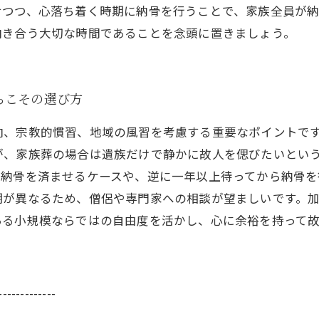
せつつ、心落ち着く時期に納骨を行うことで、家族全員が
向き合う大切な時間であることを念頭に置きましょう。
らこその選び方
向、宗教的慣習、地域の風習を考慮する重要なポイントで
が、家族葬の場合は遺族だけで静かに故人を偲びたいとい
に納骨を済ませるケースや、逆に一年以上待ってから納骨を
期が異なるため、僧侶や専門家への相談が望ましいです。
ある小規模ならではの自由度を活かし、心に余裕を持って
-------------