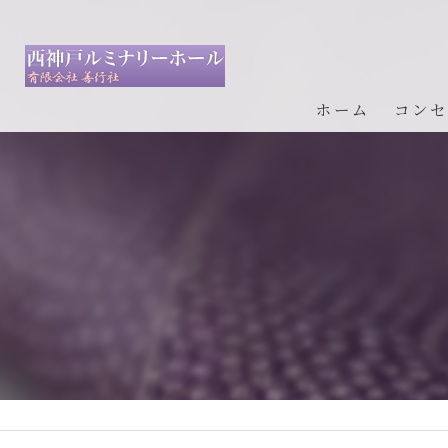
ホーム
コンセ
事前登
生前予