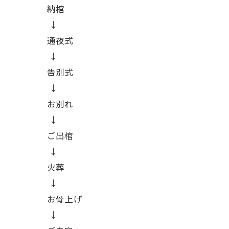
納棺
↓
通夜式
↓
告別式
↓
お別れ
↓
ご出棺
↓
火葬
↓
お骨上げ
↓