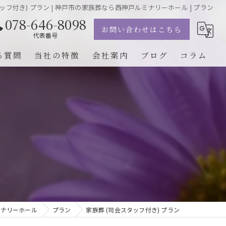
ッフ付き) プラン | 神戸市の家族葬なら西神戸ルミナリーホール | プラン
078-646-8098
お問い合わせはこちら
代表番号
る質問
当社の特徴
会社案内
ブログ
コラム
葬儀
自宅葬
火葬
1日葬
相談
ミナリーホール
プラン
家族葬 (司会スタッフ付き) プラン