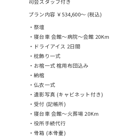
司会スタッフ付き
プラン内容 ￥534,600～ (税込)
・祭壇
・寝台車 会館～病院～会館 20Km
・ドライアイス 2日間
・枕飾り一式
・お棺一式 棺用布団込み
・納棺
・仏衣一式
・遺影写真 (キャビネット付き)
・受付 (記帳所)
・寝台車 会館～火葬場 20Km
・役所手続代行
・骨箱 (本骨壷)