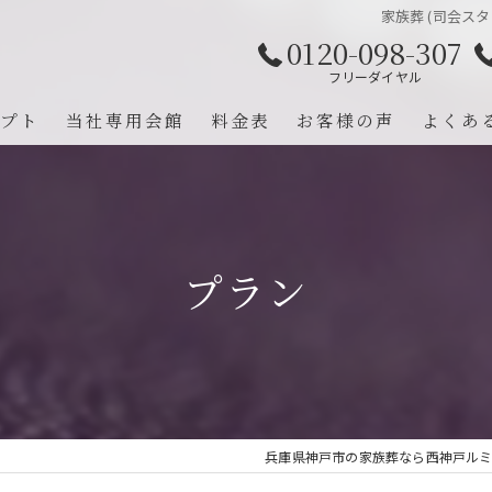
家族葬 (司会スタ
0120-098-307
フリーダイヤル
プト
当社専用会館
料金表
お客様の声
よくあ
録会員
提携式場
福祉葬祭
約とは
プラン
兵庫県神戸市の家族葬なら西神戸ル